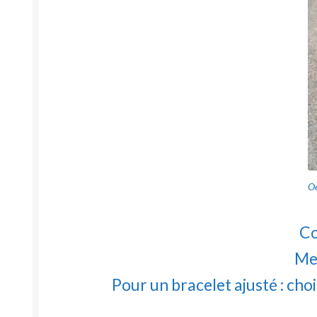
Oe
Co
Mes
Pour un bracelet ajusté : cho