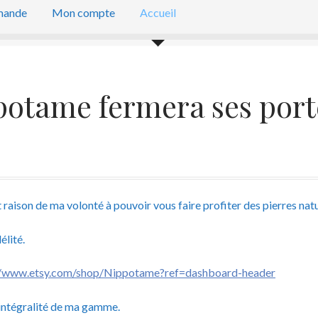
mande
Mon compte
Accueil
otame fermera ses portes
raison de ma volonté à pouvoir vous faire profiter des pierres natu
élité.
//www.etsy.com/shop/Nippotame?ref=dashboard-header
l’intégralité de ma gamme.