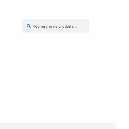
Recherche
Recherche
pour :