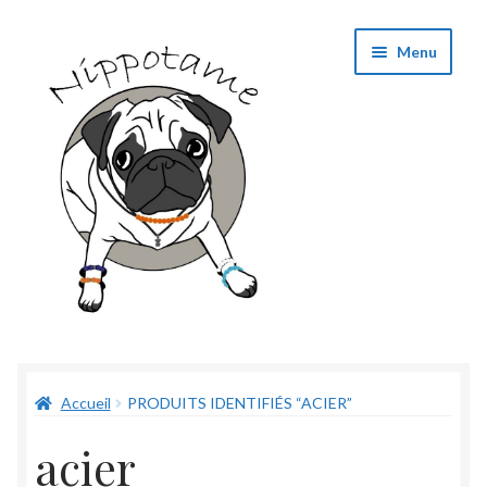
Aller
Aller
Menu
à
au
la
contenu
navigation
Boutique
Accueil
PRODUITS IDENTIFIÉS “ACIER”
Panier
acier
Validation de commande