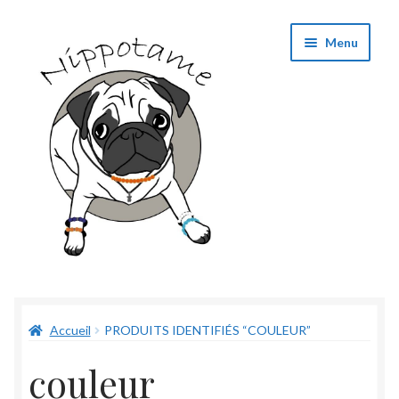
Aller
Aller
Menu
à
au
la
contenu
navigation
Boutique
Accueil
PRODUITS IDENTIFIÉS “COULEUR”
Panier
couleur
Validation de commande