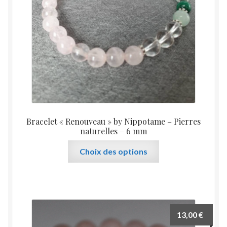
choisies
sur
la
page
du
produit
Bracelet « Renouveau » by Nippotame – Pierres
naturelles – 6 mm
Ce
Choix des options
produit
a
plusieurs
variations.
Les
13,00
€
options