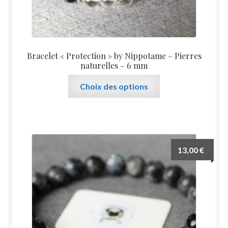
Bracelet « Protection » by Nippotame – Pierres
naturelles – 6 mm
Ce
Choix des options
produit
a
plusieurs
variations.
Les
13,00
€
options
peuvent
être
choisies
sur
la