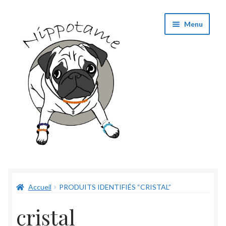
Aller
Aller
Menu
à
au
la
contenu
navigation
Boutique
Accueil
PRODUITS IDENTIFIÉS “CRISTAL”
Panier
cristal
Validation de commande