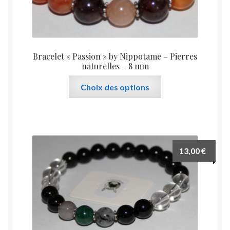
Bracelet « Passion » by Nippotame – Pierres
naturelles – 8 mm
Ce
Choix des options
produit
a
plusieurs
variations.
Les
13,00
€
options
peuvent
être
choisies
sur
la