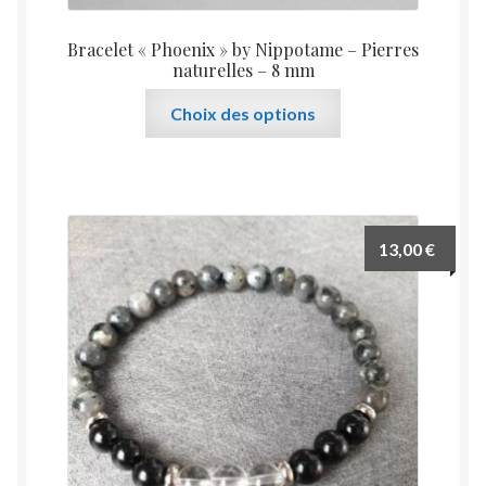
page
du
Bracelet « Phoenix » by Nippotame – Pierres
produit
naturelles – 8 mm
Ce
Choix des options
produit
a
plusieurs
variations.
Les
13,00
€
options
peuvent
être
choisies
sur
la
page
du
produit