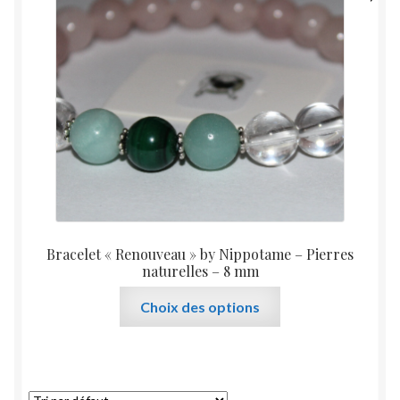
peuvent
être
choisies
sur
la
page
du
produit
Bracelet « Renouveau » by Nippotame – Pierres
naturelles – 8 mm
Ce
Choix des options
produit
a
plusieurs
variations.