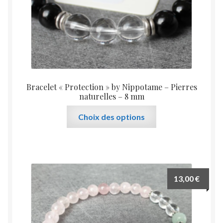
page
du
produit
Bracelet « Protection » by Nippotame – Pierres
naturelles – 8 mm
Ce
Choix des options
produit
a
plusieurs
variations.
Les
13,00
€
options
peuvent
être