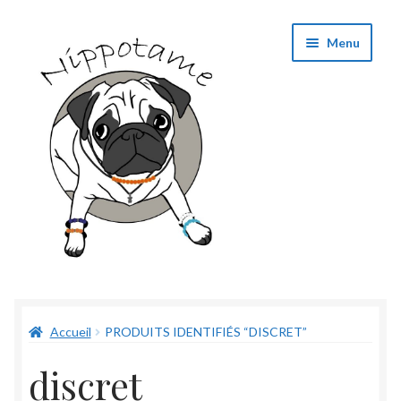
Aller
Aller
Menu
à
au
la
contenu
navigation
Boutique
Accueil
PRODUITS IDENTIFIÉS “DISCRET”
Panier
discret
Validation de commande