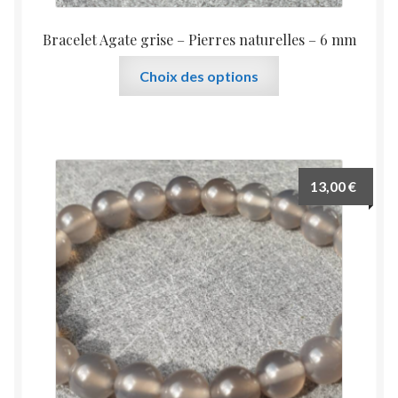
Bracelet Agate grise – Pierres naturelles – 6 mm
Ce
Choix des options
produit
a
plusieurs
variations.
Les
13,00
€
options
peuvent
être
choisies
sur
la
page
du
produit