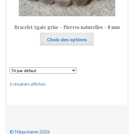
Bracelet Agate grise – Pierres naturelles – 8 mm
Ce
Choix des options
produit
a
plusieurs
variations.
Les
options
2 résultats affichés
peuvent
être
choisies
sur
la
page
© Nippotame 2026
du