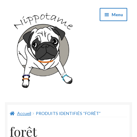
Aller
Aller
Menu
à
au
la
contenu
navigation
Boutique
Accueil
PRODUITS IDENTIFIÉS “FORÊT”
Panier
forêt
Validation de commande