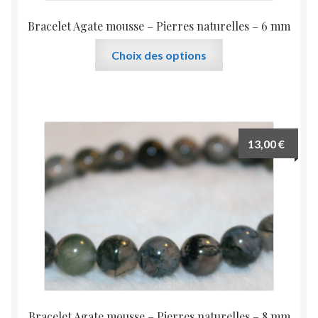
Bracelet Agate mousse – Pierres naturelles – 6 mm
Ce
Choix des options
produit
a
plusieurs
variations.
Les
13,00
€
options
peuvent
être
choisies
sur
la
page
du
produit
Bracelet Agate mousse – Pierres naturelles – 8 mm