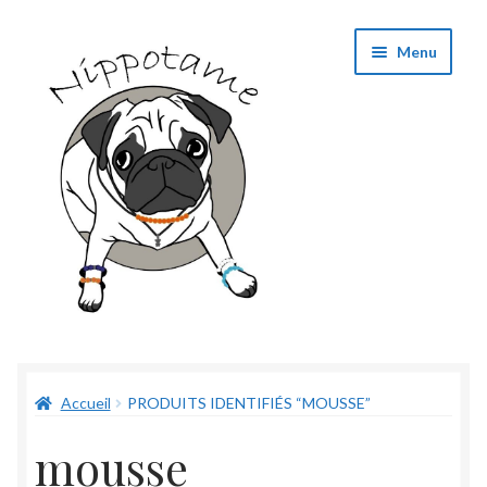
Aller
Aller
Menu
à
au
la
contenu
navigation
Boutique
Accueil
PRODUITS IDENTIFIÉS “MOUSSE”
Panier
mousse
Validation de commande