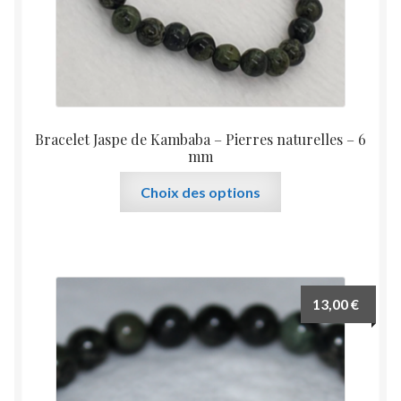
du
produit
Bracelet Jaspe de Kambaba – Pierres naturelles – 6
mm
Ce
Choix des options
produit
a
plusieurs
variations.
Les
13,00
€
options
peuvent
être
choisies