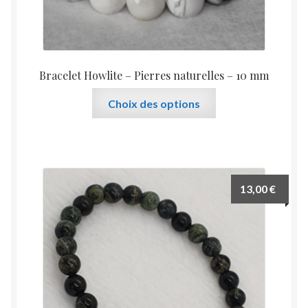
Bracelet Howlite – Pierres naturelles – 10 mm
Ce
Choix des options
produit
a
plusieurs
variations.
Les
13,00
€
options
peuvent
être
choisies
sur
la
page