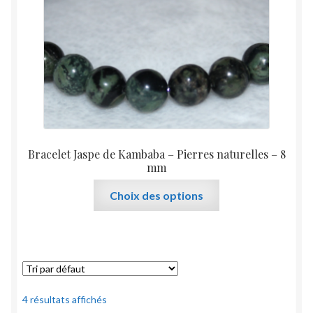
sur
la
page
du
produit
Bracelet Jaspe de Kambaba – Pierres naturelles – 8
mm
Ce
Choix des options
produit
a
plusieurs
variations.
Les
options
4 résultats affichés
peuvent