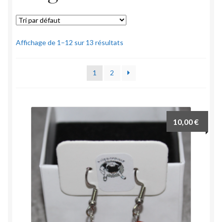
Mon compte
Accueil
Affichage de 1–12 sur 13 résultats
1
2
10,00
€