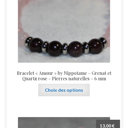
Bracelet « Amour » by Nippotame – Grenat et
Quartz rose – Pierres naturelles – 6 mm
Ce
Choix des options
produit
a
plusieurs
variations.
Les
13,00
€