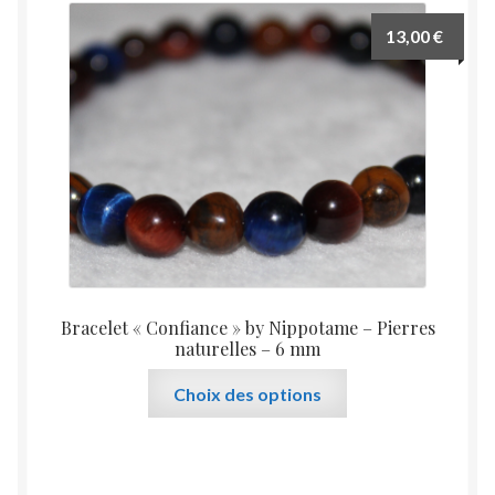
Les
13,00
€
options
peuvent
être
choisies
sur
la
page
du
produit
Bracelet « Confiance » by Nippotame – Pierres
naturelles – 6 mm
Ce
Choix des options
produit
a
plusieurs
variations.