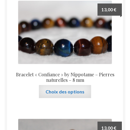
Les
13,00
€
options
peuvent
être
choisies
sur
la
page
du
produit
Bracelet « Confiance » by Nippotame – Pierres
naturelles – 8 mm
Ce
Choix des options
produit
a
plusieurs
variations.
Les
13,00
€