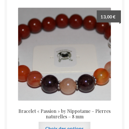
variations.
Les
13,00
€
options
peuvent
être
choisies
sur
la
page
du
produit
Bracelet « Passion » by Nippotame – Pierres
naturelles – 8 mm
Ce
Choix des options