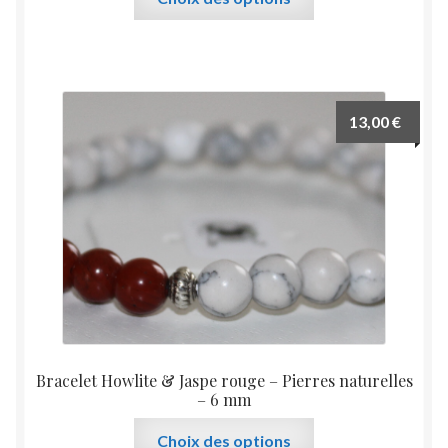
produit
a
plusieurs
variations.
Les
13,00
€
options
peuvent
être
choisies
sur
la
page
du
produit
Bracelet Howlite & Jaspe rouge – Pierres naturelles
– 6 mm
Ce
Choix des options