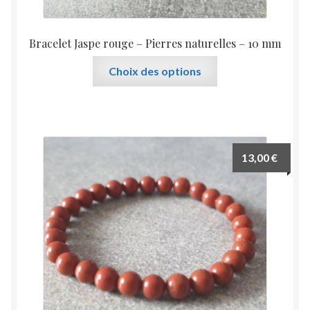
Bracelet Jaspe rouge – Pierres naturelles – 10 mm
Ce
Choix des options
produit
a
plusieurs
variations.
Les
13,00
€
options
peuvent
être
choisies
sur
la
page
du
produit