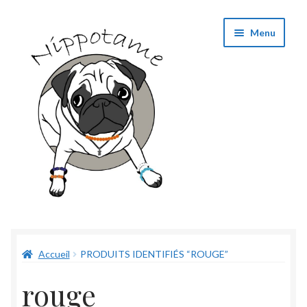
Aller
Aller
Menu
à
au
la
contenu
navigation
Boutique
Accueil
PRODUITS IDENTIFIÉS “ROUGE”
Panier
rouge
Validation de commande