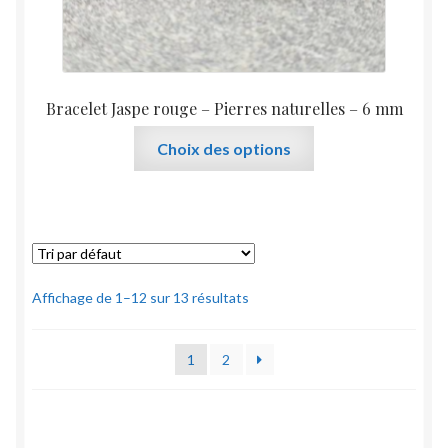
Bracelet Jaspe rouge – Pierres naturelles – 6 mm
Ce
Choix des options
produit
a
plusieurs
variations.
Les
options
Affichage de 1–12 sur 13 résultats
peuvent
être
1
2
choisies
sur
la
page