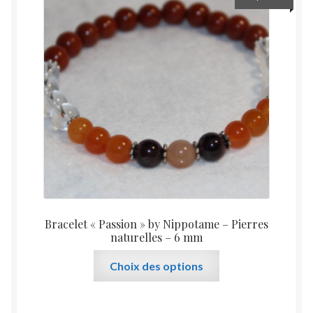
options
peuvent
être
choisies
sur
la
page
du
produit
Bracelet « Passion » by Nippotame – Pierres
naturelles – 6 mm
Ce
Choix des options
produit
a
plusieurs