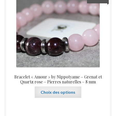
options
peuvent
être
choisies
sur
la
page
du
produit
Bracelet « Amour » by Nippotyame – Grenat et
Quartz rose – Pierres naturelles – 8 mm
Ce
Choix des options
produit
a
plusieurs
variations.