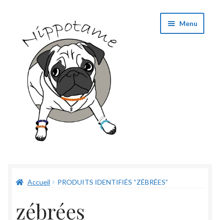
Aller
Aller
Menu
à
au
la
contenu
navigation
Boutique
Accueil
PRODUITS IDENTIFIÉS “ZÉBRÉES”
Panier
zébrées
Validation de commande