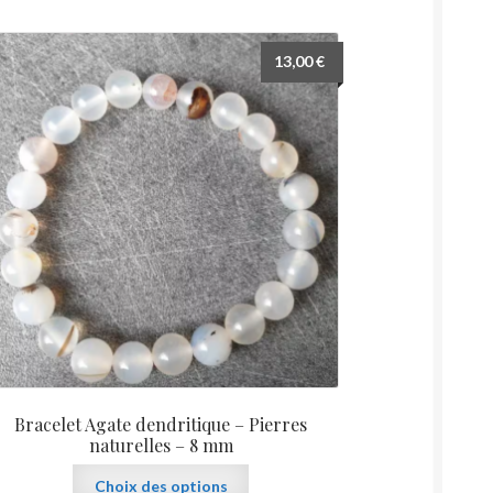
plusieurs
variations.
Les
13,00
€
options
peuvent
être
choisies
sur
la
page
du
produit
Bracelet Agate dendritique – Pierres
naturelles – 8 mm
Ce
Choix des options