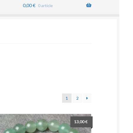
0,00
€
0 article
1
2
13,00
€