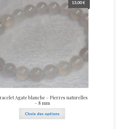
13,00
€
options
peuvent
être
choisies
sur
la
page
du
produit
racelet Agate blanche – Pierres naturelles
– 8 mm
Ce
Choix des options
produit
a