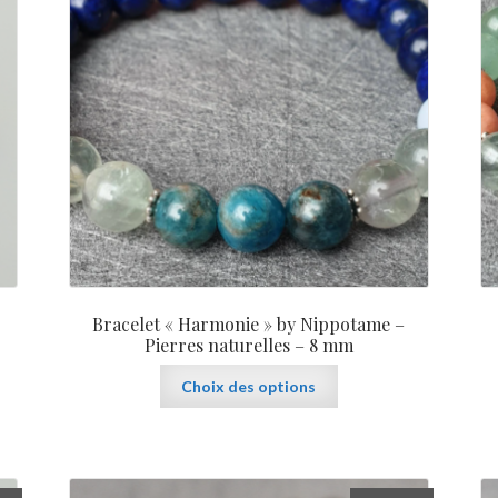
Bracelet « Harmonie » by Nippotame –
Pierres naturelles – 8 mm
Ce
Choix des options
produit
a
plusieurs
variations.
Les