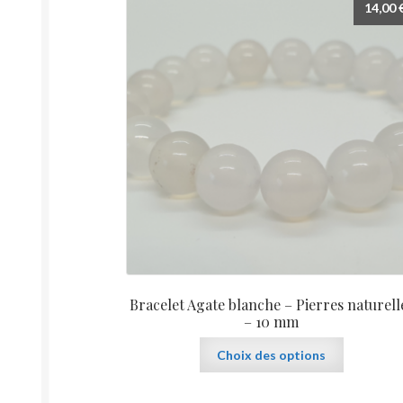
14,00
options
peuvent
être
choisies
sur
la
page
du
produit
Bracelet Agate blanche – Pierres naturell
– 10 mm
Ce
Choix des options
produit
a