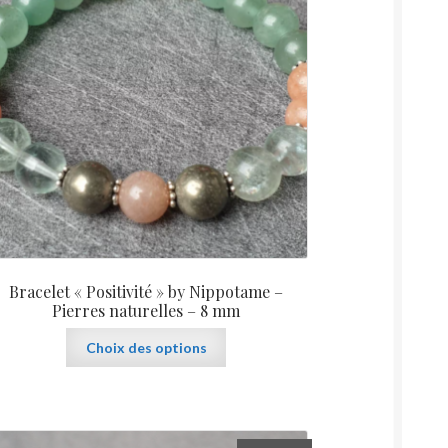
Bracelet « Positivité » by Nippotame –
Pierres naturelles – 8 mm
Ce
Choix des options
produit
a
plusieurs
variations.
Les