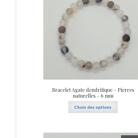
Bracelet Agate dendritique – Pierres
naturelles – 6 mm
Ce
Choix des options
produit
a
plusieurs
variations.
Les