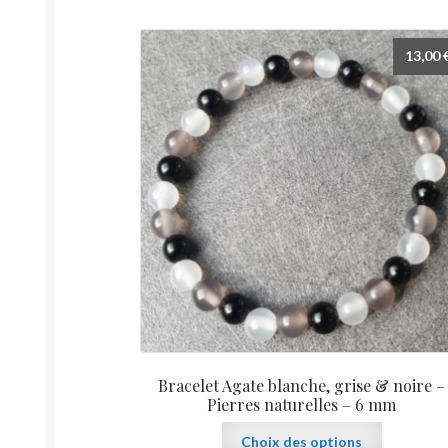
plusieurs
variations.
Les
13,00
options
peuvent
être
choisies
sur
la
page
du
produit
Bracelet Agate blanche, grise & noire –
Pierres naturelles – 6 mm
Ce
Choix des options