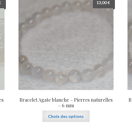
€
13,00
€
options
peuvent
être
choisies
sur
la
page
du
produit
es
Bracelet Agate blanche – Pierres naturelles
B
– 6 mm
Ce
Choix des options
produit
a