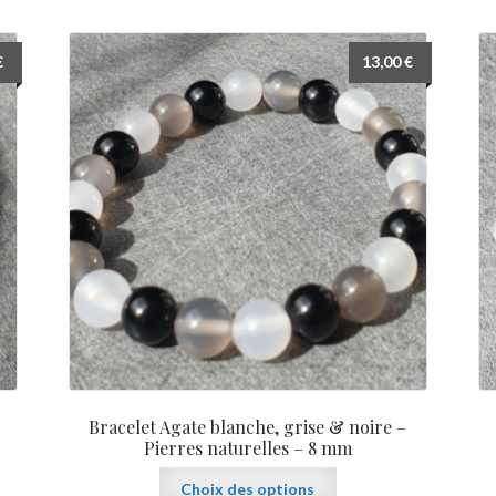
plusieurs
variations.
Les
€
13,00
€
options
peuvent
être
choisies
sur
la
page
du
produit
Bracelet Agate blanche, grise & noire –
Pierres naturelles – 8 mm
Ce
Choix des options