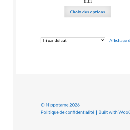
mm
Ce
Choix des options
produit
a
plusieurs
variations.
Affichage d
Les
options
peuvent
être
choisies
sur
la
page
du
produit
© Nippotame 2026
Politique de confidentialité
Built with Wo