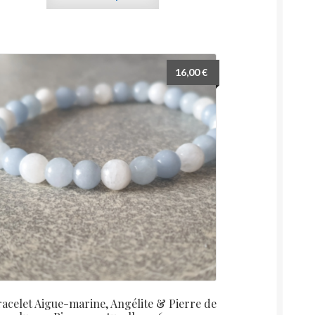
produit
a
plusieurs
variations.
Les
16,00
€
options
peuvent
être
choisies
sur
la
page
du
produit
acelet Aigue-marine, Angélite & Pierre de