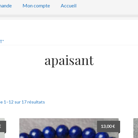
mande
Mon compte
Accueil
T”
apaisant
e 1–12 sur 17 résultats
€
13,00
€