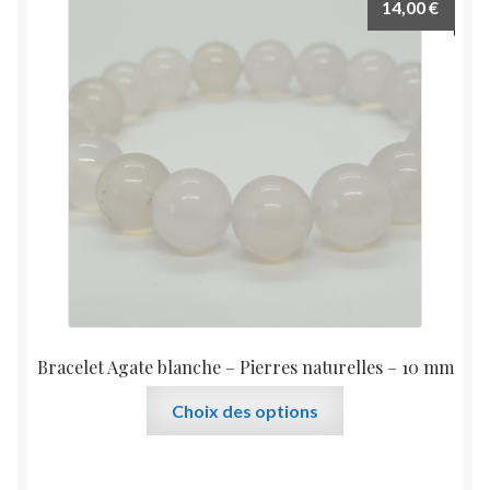
14,00
€
options
peuvent
être
choisies
sur
la
page
du
produit
Bracelet Agate blanche – Pierres naturelles – 10 mm
Ce
Choix des options
produit
a
plusieurs