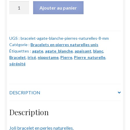
quantité
Ajouter au panier
de
Bracelet
Agate
blanche
UGS :
bracelet-agate-blanche-pierres-naturelles-8-mm
-
Catégorie :
Bracelets en pierres naturelles unis
Pierres
Étiquettes :
agate
,
agate_blanche
,
apaisant
,
blanc
,
naturelles
Bracelet
,
irisé
,
nippotame
,
Pierre
,
Pierre_naturelle
,
-
sérénité
8
mm
DESCRIPTION
Description
Joli bracelet en perles naturelles.