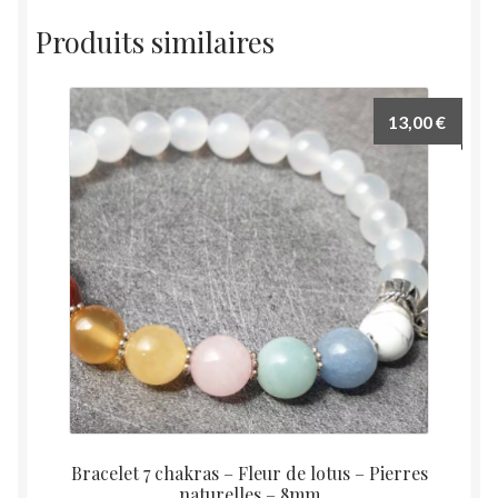
variations.
Produits similaires
Les
options
peuvent
13,00
€
être
choisies
sur
la
page
du
produit
Bracelet 7 chakras – Fleur de lotus – Pierres
naturelles – 8mm