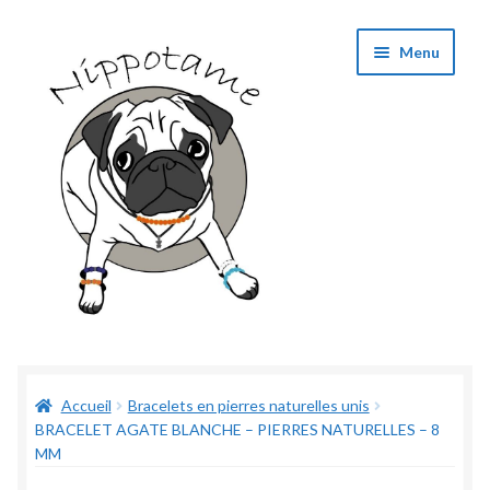
Aller
Aller
Menu
à
au
la
contenu
navigation
Boutique
Accueil
Bracelets en pierres naturelles unis
Panier
BRACELET AGATE BLANCHE – PIERRES NATURELLES – 8
MM
Validation de commande