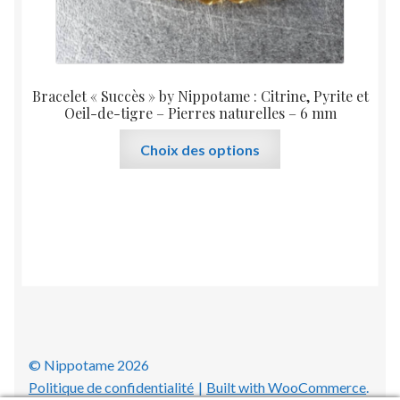
Bracelet « Succès » by Nippotame : Citrine, Pyrite et
Oeil-de-tigre – Pierres naturelles – 6 mm
Ce
Choix des options
produit
a
plusieurs
variations.
Les
options
peuvent
être
choisies
sur
© Nippotame 2026
la
Politique de confidentialité
Built with WooCommerce
.