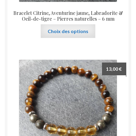
Bracelet Citrine, Aventurine jaune, Labradorite &
Oeil-de-tigre – Pierres naturelles – 6 mm
Ce
Choix des options
produit
a
plusieurs
variations.
Les
13,00
€
options
peuvent
être
choisies
sur
la
page
du
produit