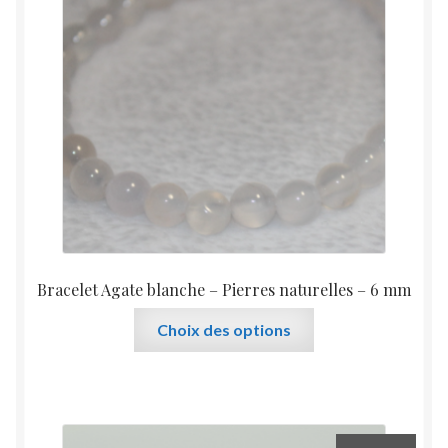
Bracelet Agate blanche – Pierres naturelles – 6 mm
Ce
Choix des options
produit
a
plusieurs
variations.
Les