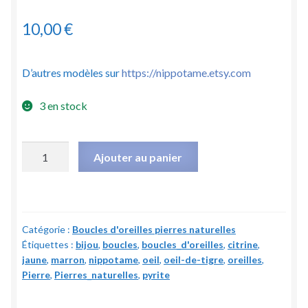
10,00
€
D’autres modèles sur
https://nippotame.etsy.com
3 en stock
quantité
Ajouter au panier
de
Boucles
d'oreilles
"Succès"
Catégorie :
Boucles d'oreilles pierres naturelles
by
Étiquettes :
bijou
,
boucles
,
boucles_d'oreilles
,
citrine
,
Nippotame
jaune
,
marron
,
nippotame
,
oeil
,
oeil-de-tigre
,
oreilles
,
-
Pierre
,
Pierres_naturelles
,
pyrite
pierres
naturelles