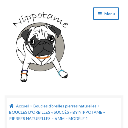
Aller
Aller
Menu
à
au
la
contenu
navigation
Boutique
Accueil
Boucles d'oreilles pierres naturelles
Panier
BOUCLES D’OREILLES « SUCCÈS » BY NIPPOTAME –
PIERRES NATURELLES – 6 MM – MODÈLE 1
Validation de commande