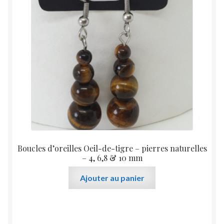
peuvent
être
choisies
sur
la
page
du
produit
Boucles d’oreilles Oeil-de-tigre – pierres naturelles
– 4, 6,8 & 10 mm
Ajouter au panier