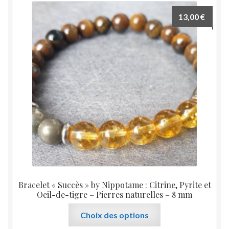
13,00
€
Bracelet « Succès » by Nippotame : Citrine, Pyrite et
Oeil-de-tigre – Pierres naturelles – 8 mm
Ce
Choix des options
produit