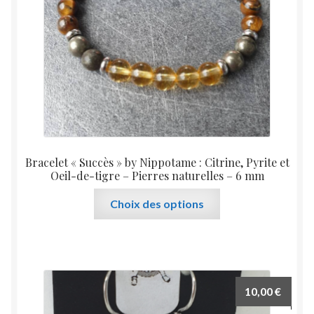
Bracelet « Succès » by Nippotame : Citrine, Pyrite et
Oeil-de-tigre – Pierres naturelles – 6 mm
Ce
Choix des options
produit
a
plusieurs
variations.
Les
10,00
€
options