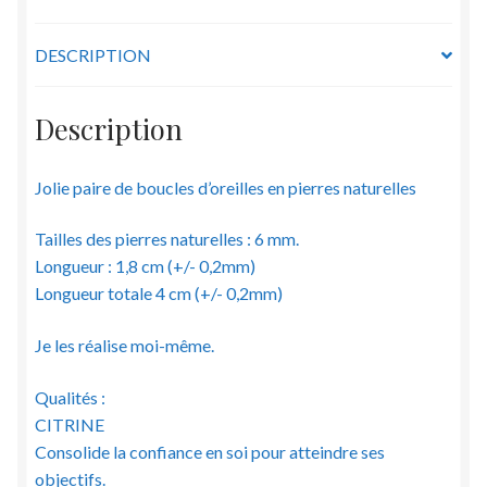
-
6
DESCRIPTION
mm
-
Description
modèle
1
Jolie paire de boucles d’oreilles en pierres naturelles
Tailles des pierres naturelles : 6 mm.
Longueur : 1,8 cm (+/- 0,2mm)
Longueur totale 4 cm (+/- 0,2mm)
Je les réalise moi-même.
Qualités :
CITRINE
Consolide la confiance en soi pour atteindre ses
objectifs.