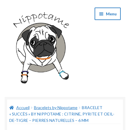
Aller
Aller
Menu
à
au
la
contenu
navigation
Boutique
Accueil
Bracelets by Nippotame
BRACELET
Panier
« SUCCÈS » BY NIPPOTAME : CITRINE, PYRITE ET OEIL-
DE-TIGRE – PIERRES NATURELLES – 6 MM
Validation de commande