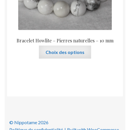
produit
Bracelet Howlite – Pierres naturelles – 10 mm
Ce
Choix des options
produit
a
plusieurs
variations.
Les
options
peuvent
être
choisies
sur
© Nippotame 2026
la
Politique de confidentialité
Built with WooCommerce
.