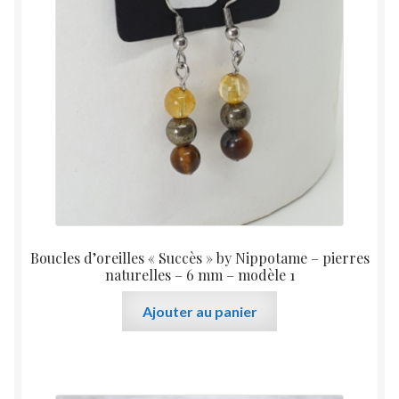
peuvent
être
choisies
sur
la
page
du
produit
Boucles d’oreilles « Succès » by Nippotame – pierres
naturelles – 6 mm – modèle 1
Ajouter au panier