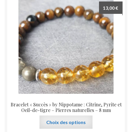
13,00
€
Bracelet « Succès » by Nippotame : Citrine, Pyrite et
Oeil-de-tigre – Pierres naturelles – 8 mm
Ce
Choix des options
produit