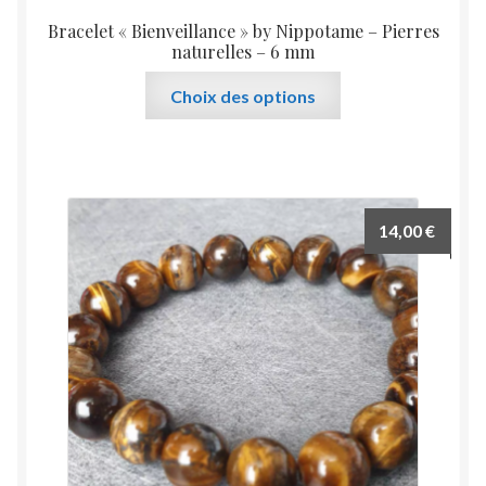
Bracelet « Bienveillance » by Nippotame – Pierres
naturelles – 6 mm
Ce
Choix des options
produit
a
plusieurs
variations.
Les
14,00
€
options
peuvent
être
choisies
sur
la
page
du
produit