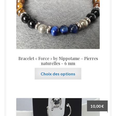
Bracelet « Force » by Nippotame – Pierres
naturelles – 6 mm
Ce
Choix des options
produit
a
plusieurs
variations.
Les
10,00
€
options