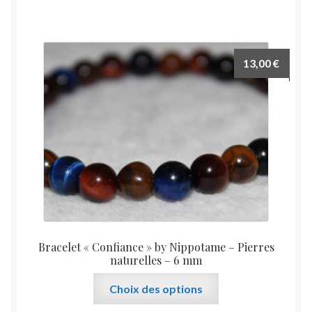
a
plusieurs
variations.
Les
13,00
€
options
peuvent
être
choisies
sur
la
page
du
produit
Bracelet « Confiance » by Nippotame – Pierres
naturelles – 6 mm
Ce
Choix des options
produit