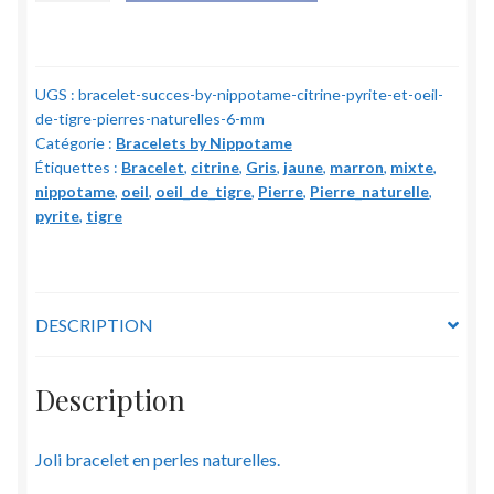
Bracelet
"Succès"
by
UGS :
bracelet-succes-by-nippotame-citrine-pyrite-et-oeil-
Nippotame
de-tigre-pierres-naturelles-6-mm
:
Catégorie :
Bracelets by Nippotame
Citrine,
Étiquettes :
Bracelet
,
citrine
,
Gris
,
jaune
,
marron
,
mixte
,
Pyrite
nippotame
,
oeil
,
oeil_de_tigre
,
Pierre
,
Pierre_naturelle
,
et
pyrite
,
tigre
Oeil-
de-
tigre
-
DESCRIPTION
Pierres
naturelles
Description
-
6
Joli bracelet en perles naturelles.
mm