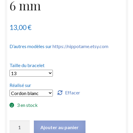
6 mm
13,00
€
D’autres modèles sur
https://nippotame.etsy.com
Taille du bracelet
Réalisé sur
Effacer
3 en stock
quantité
Ajouter au panier
de