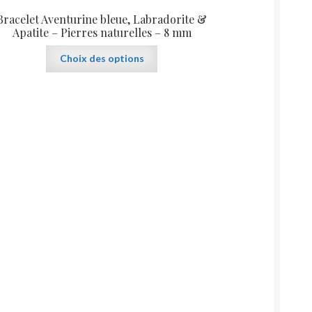
Bracelet Aventurine bleue, Labradorite &
Apatite – Pierres naturelles – 8 mm
Ce
Choix des options
produit
a
plusieurs
variations.
Les
options
peuvent
être
choisies
sur
la
page
du
produit