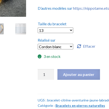
D’autres modèles sur
https://nippotame.et
Taille du bracelet
Réalisé sur
Effacer
3 en stock
quantité
Ajouter au panier
de
Bracelet
Citrine,
Aventurine
UGS :
bracelet-citrine-aventurine-jaune-labrad
jaune,
Catégorie :
Bracelets en pierres naturelles
Labradorite