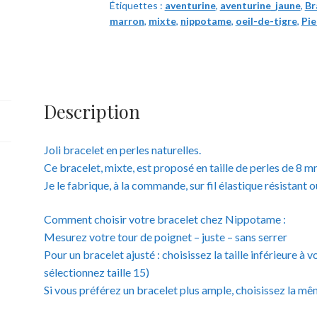
Étiquettes :
aventurine
,
aventurine_jaune
,
Br
&
marron
,
mixte
,
nippotame
,
oeil-de-tigre
,
Pie
Oeil-
de-
tigre
-
Pierres
Description
naturelles
-
Joli bracelet en perles naturelles.
8
Ce bracelet, mixte, est proposé en taille de perles de 8 
mm
Je le fabrique, à la commande, sur fil élastique résistant 
Comment choisir votre bracelet chez Nippotame :
Mesurez votre tour de poignet – juste – sans serrer
Pour un bracelet ajusté : choisissez la taille inférieure 
sélectionnez taille 15)
Si vous préférez un bracelet plus ample, choisissez la mêm