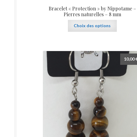
Bracelet « Protection » by Nippotame –
Pierres naturelles – 8 mm
Ce
Choix des options
produit
a
plusieurs
variations.
Les
10,00
options
peuvent
être
choisies
sur
la
page
du
produit