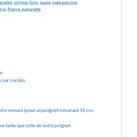
acelet
,
citrine
,
Gris
,
jaune
,
Labradorite
,
rre
,
Pierre_naturelle
mm
ou sur cordon
à votre mesure (pour un poignet mesurant 16 cm,
e taille que celle de votre poignet