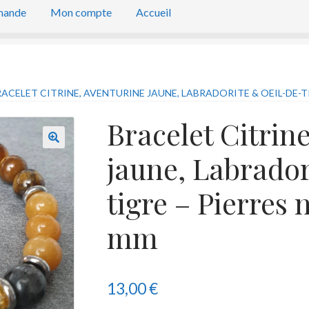
mande
Mon compte
Accueil
ACELET CITRINE, AVENTURINE JAUNE, LABRADORITE & OEIL-DE-TI
Bracelet Citrin
jaune, Labrador
tigre – Pierres 
mm
13,00
€