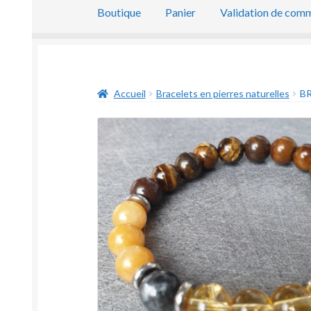
Boutique
Panier
Validation de com
Accueil
Bracelets en pierres naturelles
BR