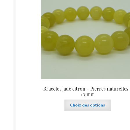
Bracelet Jade citron – Pierres naturelles 
10 mm
Ce
Choix des options
produit
a
plusieurs
variations.