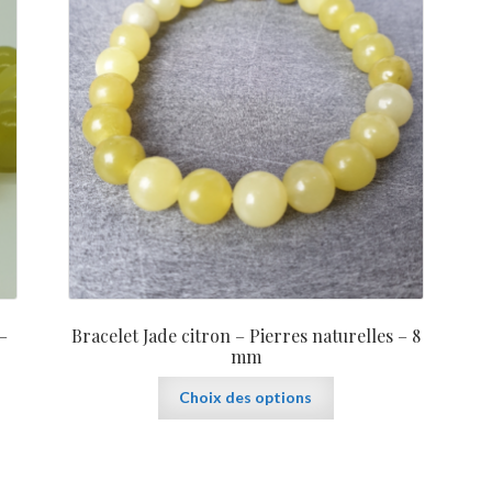
–
Bracelet Jade citron – Pierres naturelles – 8
mm
Ce
Choix des options
produit
a
plusieurs
variations.