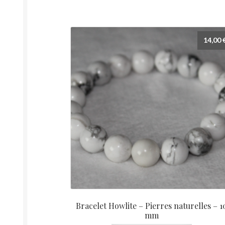
Les
options
peuvent
14,00
être
choisies
sur
la
page
du
produit
Bracelet Howlite – Pierres naturelles – 1
mm