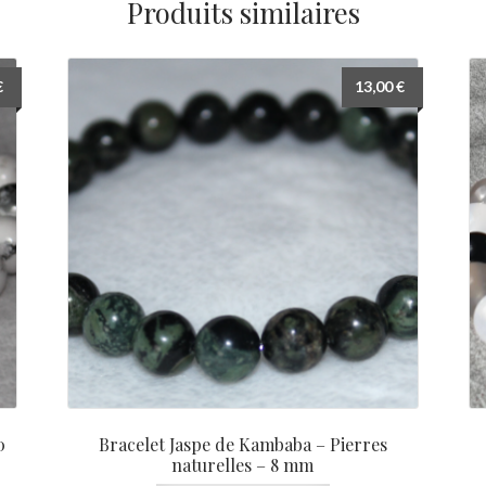
Produits similaires
Les
options
peuvent
€
13,00
€
être
choisies
sur
la
page
du
produit
0
Bracelet Jaspe de Kambaba – Pierres
naturelles – 8 mm