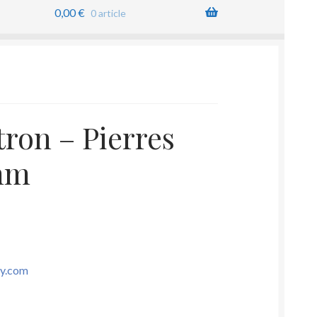
0,00
€
0 article
tron – Pierres
 mm
sy.com