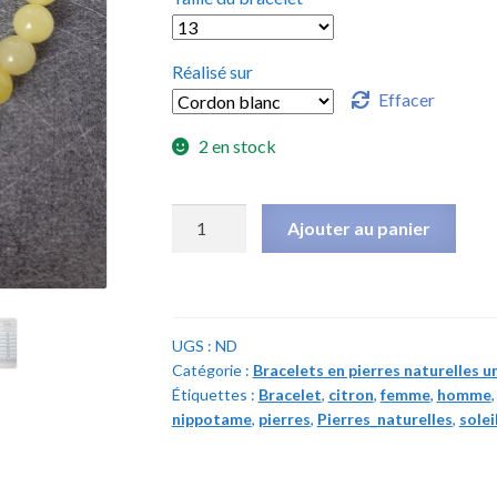
Réalisé sur
Effacer
2 en stock
quantité
Ajouter au panier
de
Bracelet
Jade
citron
UGS :
ND
-
Catégorie :
Bracelets en pierres naturelles u
Pierres
Étiquettes :
Bracelet
,
citron
,
femme
,
homme
naturelles
nippotame
,
pierres
,
Pierres_naturelles
,
solei
-
6
mm