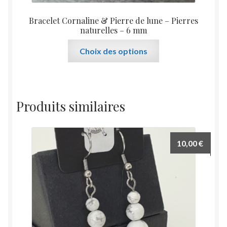
Bracelet Cornaline & Pierre de lune – Pierres
naturelles – 6 mm
Ce
Choix des options
produit
a
plusieurs
variations.
Produits similaires
Les
options
peuvent
10,00
€
être
choisies
sur
la
page
du
produit