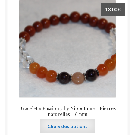
13,00
€
Bracelet « Passion » by Nippotame – Pierres
naturelles – 6 mm
Ce
Choix des options
produit