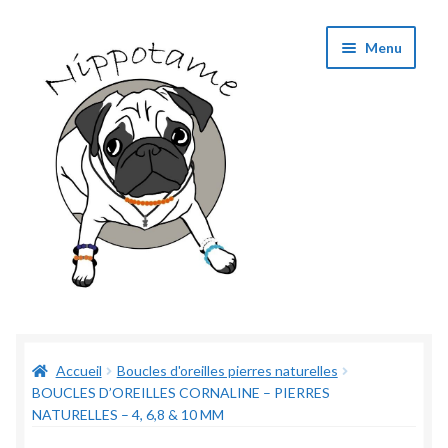
Aller
Aller
Menu
à
au
la
contenu
navigation
Boutique
Accueil
Boucles d'oreilles pierres naturelles
Panier
BOUCLES D’OREILLES CORNALINE – PIERRES
NATURELLES – 4, 6,8 & 10 MM
Validation de commande