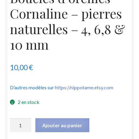
Cornaline – pierres
naturelles – 4, 6,8 &
10 mm
10,00
€
D’autres modèles sur
https://nippotame.etsy.com
2 en stock
quantité
Ajouter au panier
de
Boucles