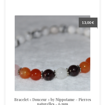
a
plusieurs
variations.
Les
13,00
€
options
peuvent
être
choisies
sur
la
page
du
produit
Bracelet « Douceur » by Nippotame – Pierres
naturelles – 6 mm