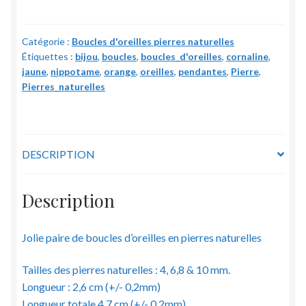
d'oreilles
Cornaline
Catégorie :
Boucles d'oreilles pierres naturelles
-
Étiquettes :
bijou
,
boucles
,
boucles_d'oreilles
,
cornaline
,
pierres
jaune
,
nippotame
,
orange
,
oreilles
,
pendantes
,
Pierre
,
naturelles
Pierres_naturelles
-
4,
6,8
&
DESCRIPTION
10
mm
Description
Jolie paire de boucles d’oreilles en pierres naturelles
Tailles des pierres naturelles : 4, 6,8 & 10 mm.
Longueur : 2,6 cm (+/- 0,2mm)
Longueur totale 4,7 cm (+/- 0,2mm)