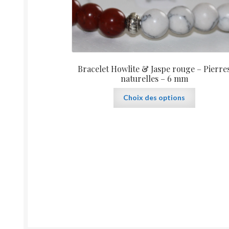
produit
Bracelet Howlite & Jaspe rouge – Pierre
naturelles – 6 mm
Ce
Choix des options
produit
a
plusieurs
variations.
Les
options
peuvent
être
choisies
sur
la
page