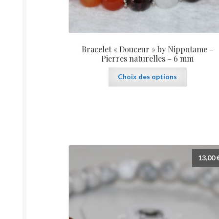
Bracelet « Douceur » by Nippotame –
Pierres naturelles – 6 mm
Ce
Choix des options
produit
a
plusieurs
variations.
Les
options
peuvent
13,00
être
choisies
sur
la
page
du