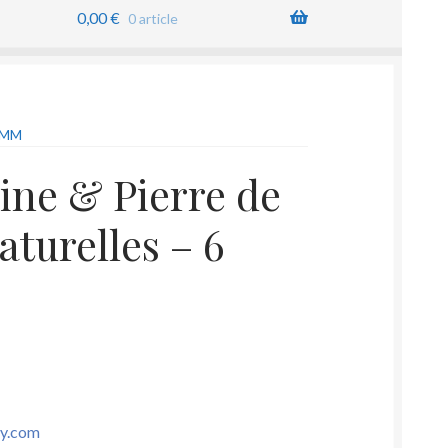
0,00
€
0 article
 MM
ine & Pierre de
aturelles – 6
sy.com