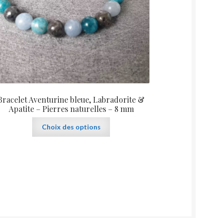
Bracelet Aventurine bleue, Labradorite &
Apatite – Pierres naturelles – 8 mm
Ce
Choix des options
produit
a
plusieurs
variations.
Les
options
peuvent
être