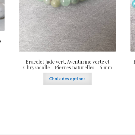
s
Bracelet Jade vert, Aventurine verte et
Chrysocolle – Pierres naturelles – 6 mm
Ce
Choix des options
produit
a
plusieurs
variations.
Les
options
peuvent
être