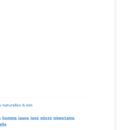
es-naturelles-6-mm
e
,
homme
,
jaune
,
lune
,
mixte
,
nippotame
,
elle