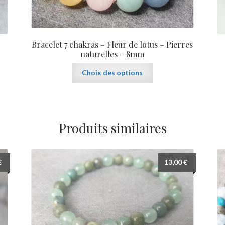
Bracelet 7 chakras – Fleur de lotus – Pierres
naturelles – 8mm
Ce
Choix des options
produit
a
plusieurs
variations.
Les
Produits similaires
options
peuvent
être
€
13,00
€
choisies
sur
la
page
du
produit