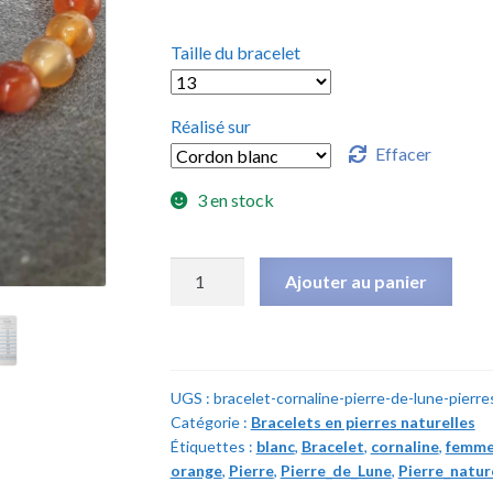
Taille du bracelet
Réalisé sur
Effacer
3 en stock
quantité
Ajouter au panier
de
Bracelet
Cornaline
&
UGS :
bracelet-cornaline-pierre-de-lune-pierr
Pierre
Catégorie :
Bracelets en pierres naturelles
de
Étiquettes :
blanc
,
Bracelet
,
cornaline
,
femm
lune
orange
,
Pierre
,
Pierre_de_Lune
,
Pierre_natur
-