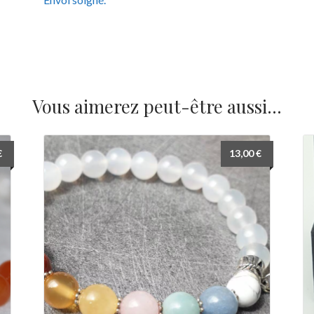
Vous aimerez peut-être aussi…
€
13,00
€