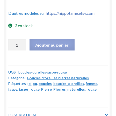
D’autres modèles sur
https://nippotame.etsy.com
3 en stock
quantité
Ajouter au panier
de
Boucles
d'oreilles
Jaspe
UGS :
boucles-doreilles-jaspe-rouge
rouge
Catégorie :
Boucles d'oreilles pierres naturelles
-
Étiquettes :
bijou
,
boucles
,
boucles_d'oreilles
,
femme
,
Pierres
jaspe
,
jaspe_rouge
,
Pierre
,
Pierres_naturelles
,
rouge
de
lune
-
6
DESCRIPTION