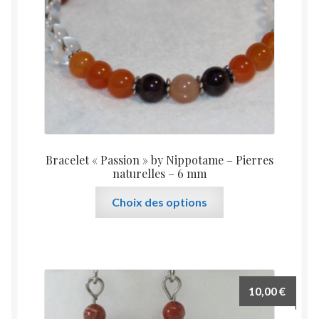
Bracelet « Passion » by Nippotame – Pierres
naturelles – 6 mm
Ce
Choix des options
produit
a
plusieurs
variations.
Les
10,00
€
options