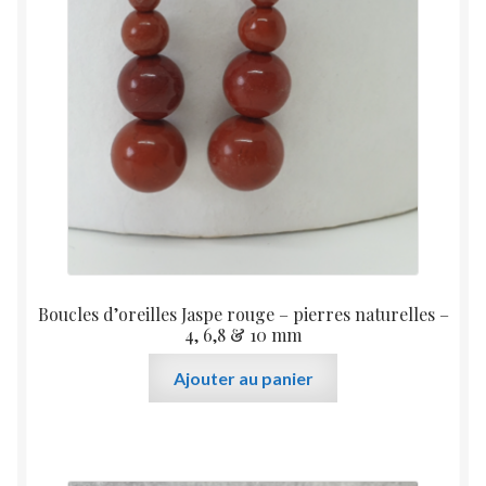
peuvent
être
choisies
sur
la
page
du
produit
Boucles d’oreilles Jaspe rouge – pierres naturelles –
4, 6,8 & 10 mm
Ajouter au panier