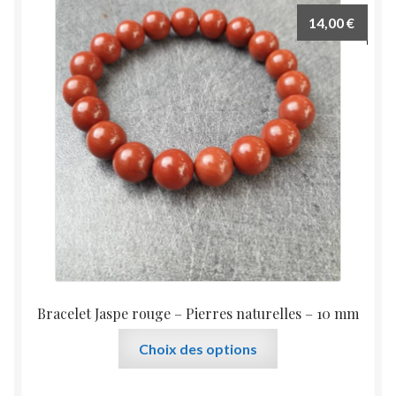
14,00
€
Bracelet Jaspe rouge – Pierres naturelles – 10 mm
Ce
Choix des options
produit
a