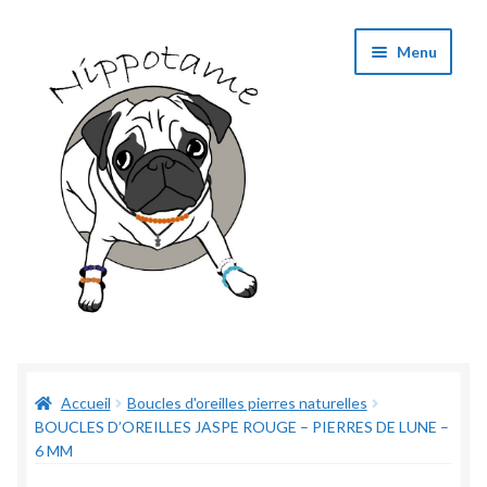
Aller
Aller
Menu
à
au
la
contenu
navigation
Boutique
Accueil
Boucles d'oreilles pierres naturelles
Panier
BOUCLES D’OREILLES JASPE ROUGE – PIERRES DE LUNE –
6 MM
Validation de commande