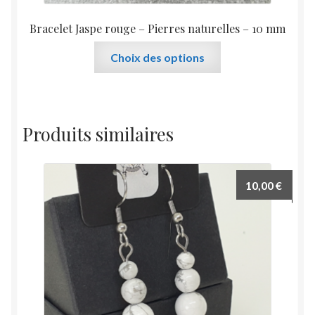
Bracelet Jaspe rouge – Pierres naturelles – 10 mm
Ce
Choix des options
produit
a
plusieurs
variations.
Produits similaires
Les
options
peuvent
10,00
€
être
choisies
sur
la
page
du
produit