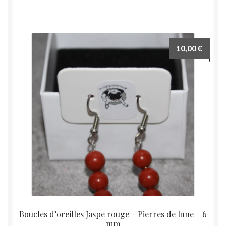
a
plusieurs
variations.
Les
10,00
€
options
peuvent
être
choisies
sur
la
page
du
produit
Boucles d’oreilles Jaspe rouge – Pierres de lune – 6
mm