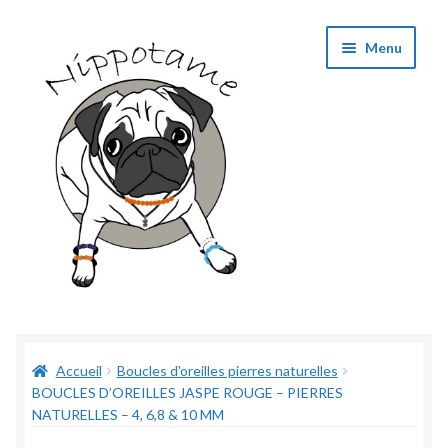
Aller
Aller
Menu
à
au
la
contenu
navigation
Boutique
Accueil
Boucles d'oreilles pierres naturelles
Panier
BOUCLES D’OREILLES JASPE ROUGE – PIERRES
NATURELLES – 4, 6,8 & 10 MM
Validation de commande