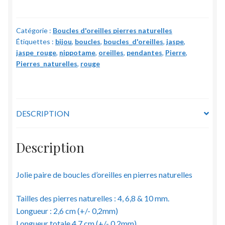
d'oreilles
Jaspe
Catégorie :
Boucles d'oreilles pierres naturelles
rouge
Étiquettes :
bijou
,
boucles
,
boucles_d'oreilles
,
jaspe
,
-
jaspe_rouge
,
nippotame
,
oreilles
,
pendantes
,
Pierre
,
pierres
Pierres_naturelles
,
rouge
naturelles
-
4,
6,8
DESCRIPTION
&
10
Description
mm
Jolie paire de boucles d’oreilles en pierres naturelles
Tailles des pierres naturelles : 4, 6,8 & 10 mm.
Longueur : 2,6 cm (+/- 0,2mm)
Longueur totale 4,7 cm (+/- 0,2mm)