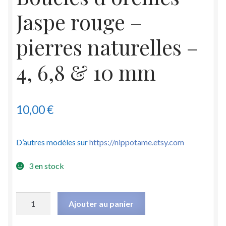
Jaspe rouge –
pierres naturelles –
4, 6,8 & 10 mm
10,00
€
D’autres modèles sur
https://nippotame.etsy.com
3 en stock
quantité
Ajouter au panier
de
Boucles