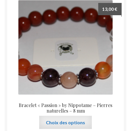
13,00
€
Bracelet « Passion » by Nippotame – Pierres
naturelles – 8 mm
Ce
Choix des options
produit