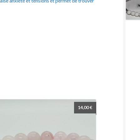
apaise anxiété et tensions et permet de trouver
14,00
€