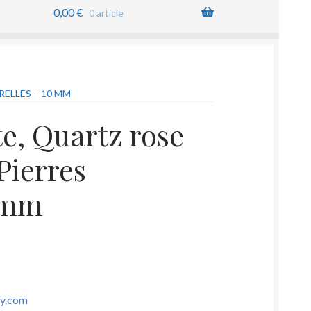
0,00
€
0 article
ELLES – 10 MM
te, Quartz rose
Pierres
0 mm
sy.com