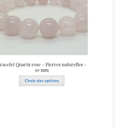
racelet Quartz rose – Pierres naturelles –
10 mm
Ce
Choix des options
produit
a
plusieurs
variations.
Les
options
peuvent