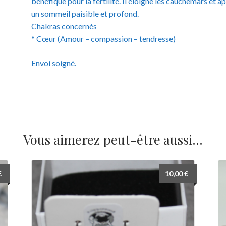
bénéfique pour la fertilité. Il éloigne les cauchemars et 
un sommeil paisible et profond.
Chakras concernés
* Cœur (Amour – compassion – tendresse)
Envoi soigné.
Vous aimerez peut-être aussi…
€
10,00
€