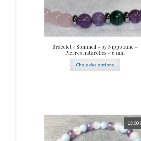
Bracelet « Sommeil » by Nippotame –
Pierres naturelles – 6 mm
Ce
Choix des options
produit
a
plusieurs
variations.
Les
options
peuvent
être
13,00
choisies
sur
la