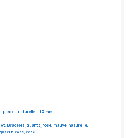
e-pierres-naturelles-10-mm
let
,
Bracelet_quartz_rose
,
mauve
,
naturelle
,
quartz_rose
,
rose