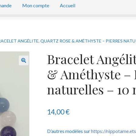
mande
Mon compte
Accueil
ACELET ANGÉLITE, QUARTZ ROSE & AMÉTHYSTE – PIERRES NATUR
Bracelet Angéli
& Améthyste – 
naturelles – 1
14,00
€
D’autres modèles sur
https://nippotame.et