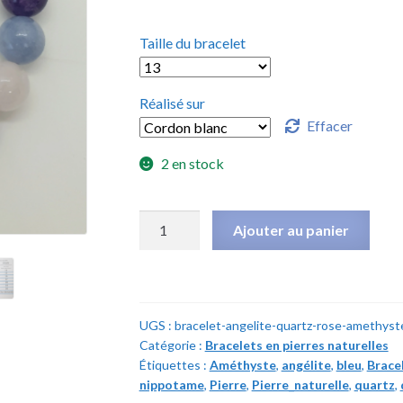
Taille du bracelet
Réalisé sur
Effacer
2 en stock
quantité
Ajouter au panier
de
Bracelet
Angélite,
Quartz
UGS :
bracelet-angelite-quartz-rose-amethyst
rose
Catégorie :
Bracelets en pierres naturelles
&
Étiquettes :
Améthyste
,
angélite
,
bleu
,
Brace
Améthyste
nippotame
,
Pierre
,
Pierre_naturelle
,
quartz
,
-