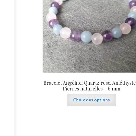
page
du
produit
Bracelet Angélite, Quartz rose, Améthyste
Pierres naturelles – 6 mm
Ce
Choix des options
produit
a
plusieurs
variations.
Les