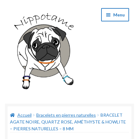
Aller
Aller
Menu
à
au
la
contenu
navigation
Boutique
Accueil
Bracelets en pierres naturelles
BRACELET
Panier
AGATE NOIRE, QUARTZ ROSE, AMÉTHYSTE & HOWLITE
– PIERRES NATURELLES – 8 MM
Validation de commande