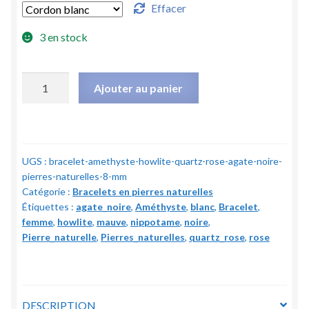
Effacer
3 en stock
quantité
Ajouter au panier
de
Bracelet
Agate
noire,
UGS :
bracelet-amethyste-howlite-quartz-rose-agate-noire-
Quartz
pierres-naturelles-8-mm
rose,
Catégorie :
Bracelets en pierres naturelles
Améthyste
Étiquettes :
agate_noire
,
Améthyste
,
blanc
,
Bracelet
,
&
femme
,
howlite
,
mauve
,
nippotame
,
noire
,
Howlite
Pierre_naturelle
,
Pierres_naturelles
,
quartz_rose
,
rose
-
Pierres
naturelles
-
DESCRIPTION