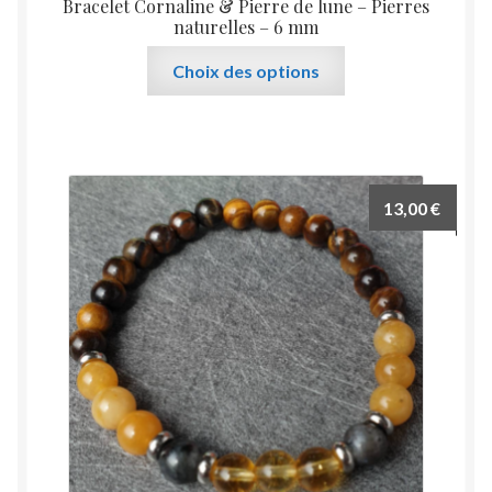
Bracelet Cornaline & Pierre de lune – Pierres
naturelles – 6 mm
Ce
Choix des options
produit
a
plusieurs
variations.
Les
13,00
€
options
peuvent
être
choisies
sur
la
page
du
produit