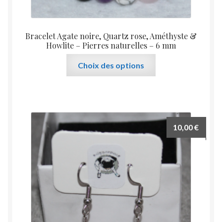
Bracelet Agate noire, Quartz rose, Améthyste &
Howlite – Pierres naturelles – 6 mm
Ce
Choix des options
produit
a
plusieurs
variations.
Les
10,00
€
options
peuvent
être
choisies
sur
la
page
du