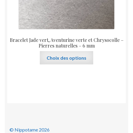
produit
Bracelet Jade vert, Aventurine verte et Chrysocolle –
Pierres naturelles – 6 mm
Ce
Choix des options
produit
a
plusieurs
variations.
Les
options
peuvent
être
choisies
sur
© Nippotame 2026