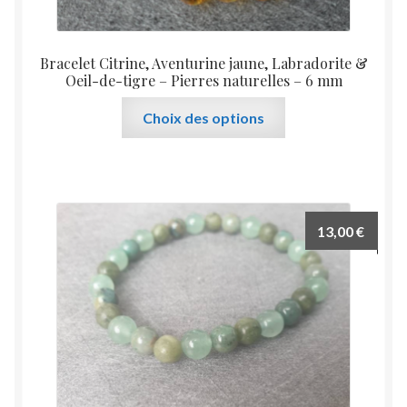
Bracelet Citrine, Aventurine jaune, Labradorite &
Oeil-de-tigre – Pierres naturelles – 6 mm
Ce
Choix des options
produit
a
plusieurs
variations.
Les
13,00
€
options
peuvent
être
choisies
sur
la
page
du