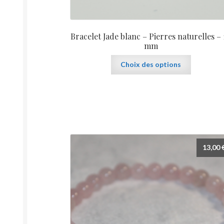
Bracelet Jade blanc – Pierres naturelles –
mm
Ce
Choix des options
produit
a
plusieurs
variations.
Les
options
peuvent
13,00
être
choisies
sur
la
page
du
produit