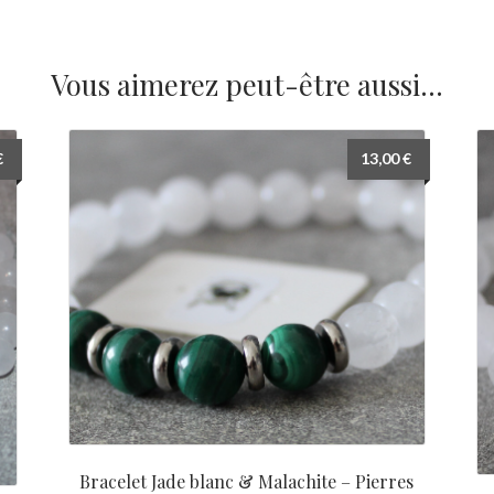
Vous aimerez peut-être aussi…
€
13,00
€
Bracelet Jade blanc & Malachite – Pierres