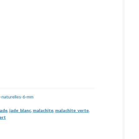
s-naturelles-6-mm
jade
,
jade_blanc
,
malachite
,
malachite_verte
,
ert