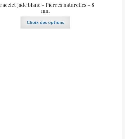
racelet Jade blanc – Pierres naturelles – 8
mm
Ce
Choix des options
produit
a
plusieurs
variations.
Les
options
peuvent
être
choisies
sur
la
page
du
produit