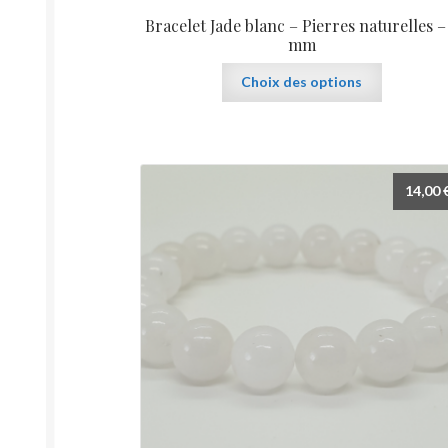
Bracelet Jade blanc – Pierres naturelles –
mm
Ce
Choix des options
produit
a
plusieurs
variations.
Les
14,00
options
peuvent
être
choisies
sur
la
page
du
produit