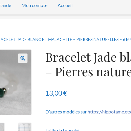
mande
Mon compte
Accueil
ACELET JADE BLANC ET MALACHITE – PIERRES NATURELLES – 6 M
Bracelet Jade b
– Pierres natur
13,00
€
D’autres modèles sur
https://nippotame.et
Taille du bracelet