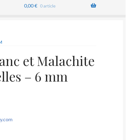
0,00
€
0 article
M
lanc et Malachite
elles – 6 mm
sy.com