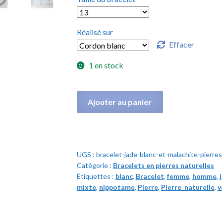
Réalisé sur
Effacer
1 en stock
quantité
Ajouter au panier
de
Bracelet
Jade
blanc
UGS :
bracelet-jade-blanc-et-malachite-pierre
et
Catégorie :
Bracelets en pierres naturelles
Malachite
Étiquettes :
blanc
,
Bracelet
,
femme
,
homme
,
-
mixte
,
nippotame
,
Pierre
,
Pierre_naturelle
,
v
Pierres
naturelles
-