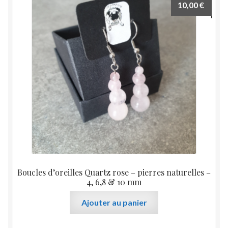
10,00
€
options
peuvent
être
choisies
sur
la
page
du
produit
Boucles d’oreilles Quartz rose – pierres naturelles –
4, 6,8 & 10 mm
Ajouter au panier