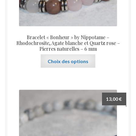
Bracelet « Bonheur » by Nippotame –
Rhodochrosite, Agate blanche et Quartz rose –
Pierres naturelles – 6 mm
Ce
Choix des options
produit
a
plusieurs
variations.
Les
13,00
€
options
peuvent
être
choisies
sur