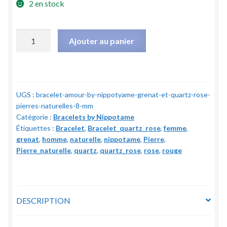
2 en stock
quantité
Ajouter au panier
de
Bracelet
"Amour"
by
UGS :
bracelet-amour-by-nippotyame-grenat-et-quartz-rose-
Nippotyame
pierres-naturelles-8-mm
-
Catégorie :
Bracelets by Nippotame
Grenat
Étiquettes :
Bracelet
,
Bracelet_quartz_rose
,
femme
,
et
grenat
,
homme
,
naturelle
,
nippotame
,
Pierre
,
Quartz
Pierre_naturelle
,
quartz
,
quartz_rose
,
rose
,
rouge
rose
-
Pierres
naturelles
DESCRIPTION
-
8