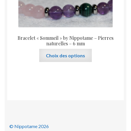
la
page
du
produit
Bracelet « Sommeil » by Nippotame – Pierres
naturelles – 6 mm
Ce
Choix des options
produit
a
plusieurs
variations.
Les
options
peuvent
être
choisies
sur
© Nippotame 2026