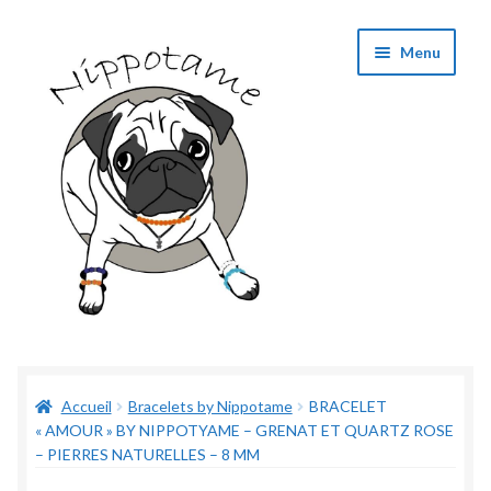
Aller
Aller
Menu
à
au
la
contenu
navigation
Boutique
Accueil
Bracelets by Nippotame
BRACELET
Panier
« AMOUR » BY NIPPOTYAME – GRENAT ET QUARTZ ROSE
– PIERRES NATURELLES – 8 MM
Validation de commande