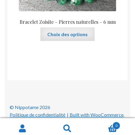
Bracelet Zoisite – Pierres naturelles – 6 mm
Ce
Choix des options
produit
a
plusieurs
variations.
Les
options
peuvent
être
choisies
sur
© Nippotame 2026
la
Politique de confidentialité
Built with WooCommerce
.
page
0
du
Recherche
Recherche