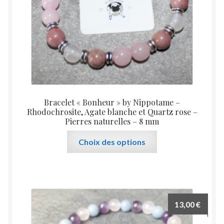
la
page
du
produit
Bracelet « Bonheur » by Nippotame –
Rhodochrosite, Agate blanche et Quartz rose –
Pierres naturelles – 8 mm
Ce
Choix des options
produit
a
plusieurs
variations.
Les
13,00
€
options
peuvent