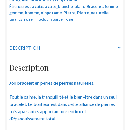
Rhodochrosite,
Étiquettes :
agate
,
agate_blanche
,
blanc
,
Bracelet
,
femme
,
Agate
gemme
,
homme
,
nippotame
,
Pierre
,
Pierre_naturelle
,
blanche
quartz_rose
,
rhodochrosite
,
rose
et
Quartz
rose
-
DESCRIPTION
Pierres
naturelles
Description
-
6
Joli bracelet en perles de pierres naturelles.
mm
Tout le calme, la tranquillité et le bien-être dans un seul
bracelet. Le bonheur est dans cette alliance de pierres
très apaisantes apportant un sentiment
d’épanouissement total.