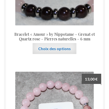
Bracelet « Amour » by Nippotame – Grenat et
Quartz rose – Pierres naturelles – 6 mm
Ce
Choix des options
produit
a
plusieurs
variations.
Les
13,00
€
options
peuvent
être
choisies
sur