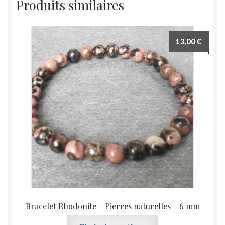
Produits similaires
Les
options
peuvent
13,00
€
être
choisies
sur
la
page
du
produit
Bracelet Rhodonite – Pierres naturelles – 6 mm
Ce