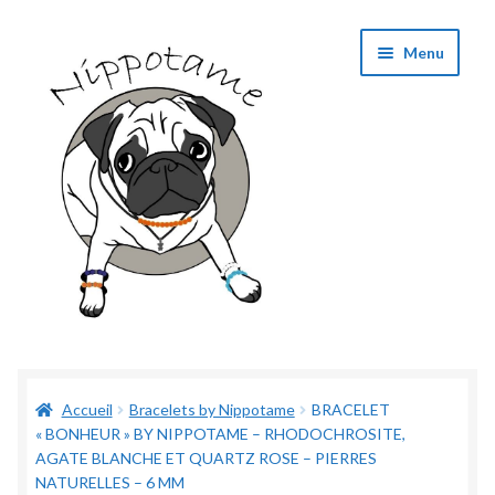
Aller
Aller
Menu
à
au
la
contenu
navigation
Boutique
Accueil
Bracelets by Nippotame
BRACELET
Panier
« BONHEUR » BY NIPPOTAME – RHODOCHROSITE,
AGATE BLANCHE ET QUARTZ ROSE – PIERRES
Validation de commande
NATURELLES – 6 MM