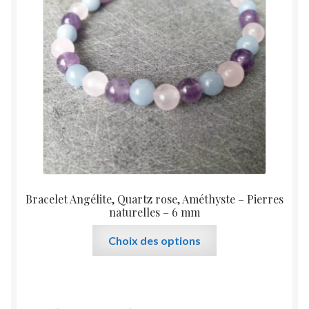
être
choisies
sur
la
page
du
produit
Bracelet Angélite, Quartz rose, Améthyste – Pierres
naturelles – 6 mm
Ce
Choix des options
produit
a
plusieurs
variations.