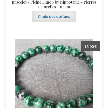
Bracelet « Pleine Lune » by Nippotame – Pierres
naturelles – 6 mm
Ce
Choix des options
produit
a
plusieurs
variations.
Les
13,00
€
options
peuvent
être
choisies
sur
la
page
du
produit