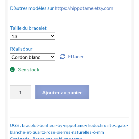
D’autres modèles sur
https://nippotame.etsy.com
Taille du bracelet
Réalisé sur
Effacer
3 en stock
quantité
Ajouter au panier
de
Bracelet
"Bonheur"
by
UGS :
bracelet-bonheur-by-nippotame-rhodochrosite-agate-
Nippotame
blanche-et-quartz-rose-pierres-naturelles-6-mm
-
Catégorie :
Bracelets by Nippotame