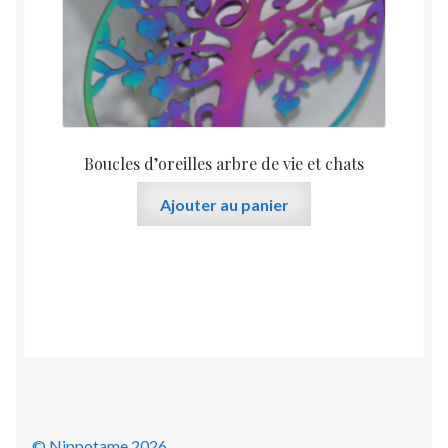
du
produit
Boucles d’oreilles arbre de vie et chats
Ajouter au panier
© Nippotame 2026