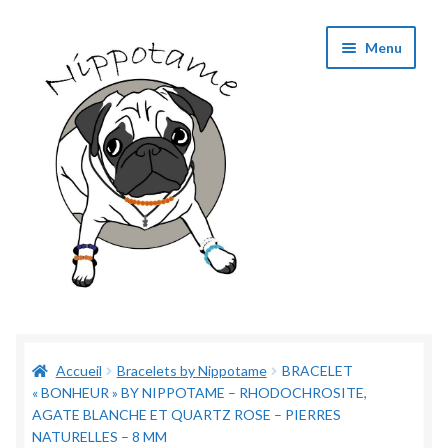
Aller
Aller
Menu
à
au
la
contenu
navigation
Boutique
Accueil
Bracelets by Nippotame
BRACELET
Panier
« BONHEUR » BY NIPPOTAME – RHODOCHROSITE,
AGATE BLANCHE ET QUARTZ ROSE – PIERRES
Validation de commande
NATURELLES – 8 MM