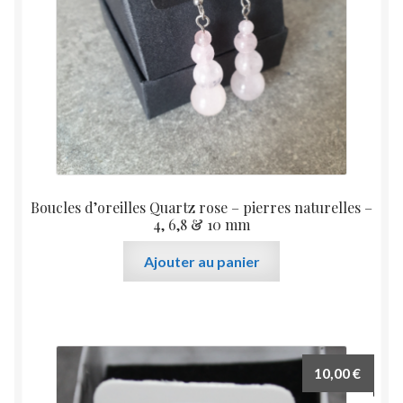
sur
la
page
du
produit
Boucles d’oreilles Quartz rose – pierres naturelles –
4, 6,8 & 10 mm
Ajouter au panier
10,00
€