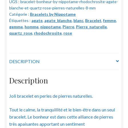
UGS :
bracelet-bonheur-by-nippotame-rhodochrosite-agate-
Nippotame
blanche-et-quartz-rose-pierres-naturelles-8-mm
-
Catégorie :
Bracelets by Nippotame
Rhodochrosite,
Étiquettes :
agate
,
agate_blanche
,
blanc
,
Bracelet
,
femme
,
Agate
gemme
,
homme
,
nippotame
,
Pierre
,
Pierre_naturelle
,
blanche
quartz_rose
,
rhodochrosite
,
rose
et
Quartz
rose
-
DESCRIPTION
Pierres
naturelles
Description
-
8
Joli bracelet en perles de pierres naturelles.
mm
Tout le calme, la tranquillité et le bien-être dans un seul
bracelet. Le bonheur est dans cette alliance de pierres
très apaisantes apportant un sentiment