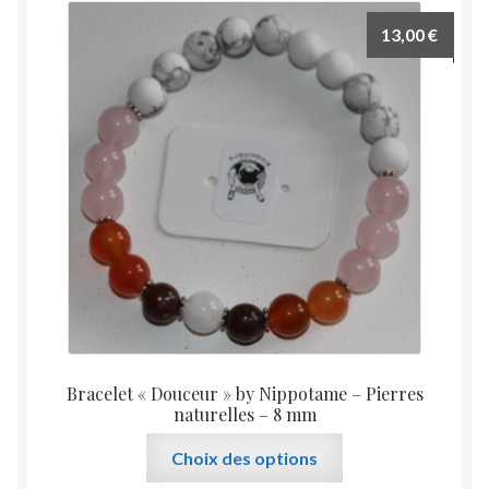
13,00
€
Bracelet « Douceur » by Nippotame – Pierres
naturelles – 8 mm
Ce
Choix des options
produit