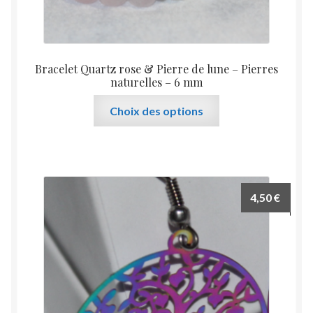
Bracelet Quartz rose & Pierre de lune – Pierres
naturelles – 6 mm
Ce
Choix des options
produit
a
plusieurs
variations.
Les
4,50
€
options
peuvent
être
choisies
sur
la
page