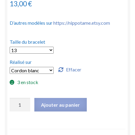
13,00
€
D’autres modèles sur
https://nippotame.etsy.com
Taille du bracelet
Réalisé sur
Effacer
3 en stock
quantité
Ajouter au panier
de
Bracelet
"Bonheur"
by