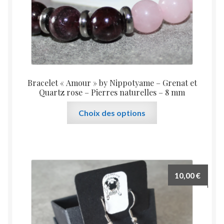
Bracelet « Amour » by Nippotyame – Grenat et
Quartz rose – Pierres naturelles – 8 mm
Ce
Choix des options
produit
a
plusieurs
variations.
Les
10,00
€
options
peuvent
être
choisies