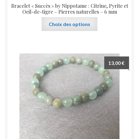
Bracelet « Succès » by Nippotame : Citrine, Pyrite et
Oeil-de-tigre – Pierres naturelles – 6 mm
Ce
Choix des options
produit
a
plusieurs
variations.
Les
13,00
€
options
peuvent
être
choisies
sur
la
page
du
produit