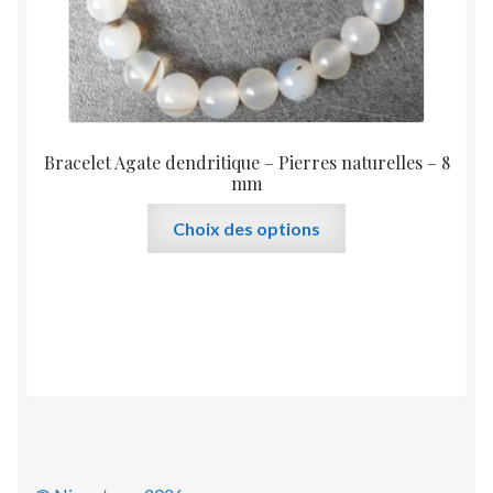
du
produit
Bracelet Agate dendritique – Pierres naturelles – 8
mm
Ce
Choix des options
produit
a
plusieurs
variations.
Les
options
peuvent
être
choisies
sur