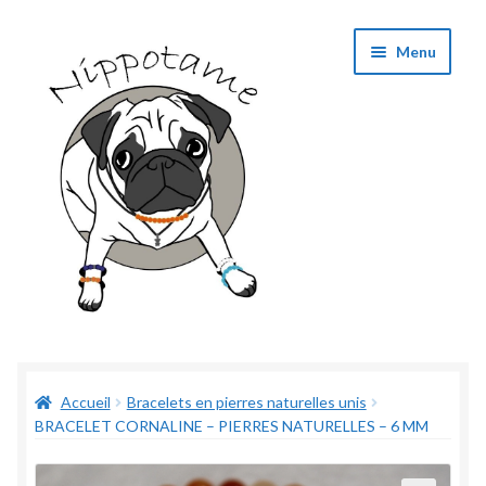
Aller
Aller
Menu
à
au
la
contenu
navigation
Boutique
Accueil
Bracelets en pierres naturelles unis
Panier
BRACELET CORNALINE – PIERRES NATURELLES – 6 MM
Validation de commande