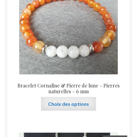
Bracelet Cornaline & Pierre de lune – Pierres
naturelles – 6 mm
Ce
Choix des options
produit
a
plusieurs
variations.