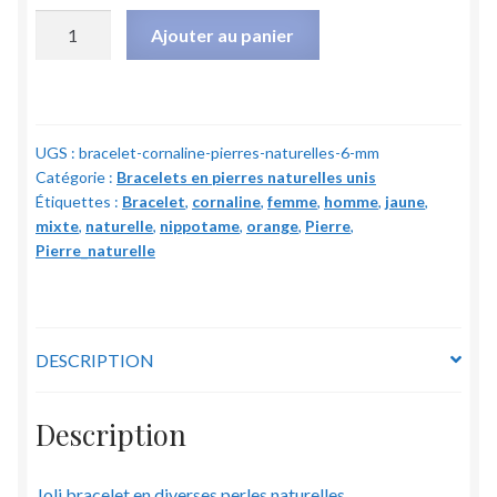
quantité
Ajouter au panier
de
Bracelet
Cornaline
-
UGS :
bracelet-cornaline-pierres-naturelles-6-mm
Pierres
Catégorie :
Bracelets en pierres naturelles unis
naturelles
Étiquettes :
Bracelet
,
cornaline
,
femme
,
homme
,
jaune
,
-
mixte
,
naturelle
,
nippotame
,
orange
,
Pierre
,
6
Pierre_naturelle
mm
DESCRIPTION
Description
Joli bracelet en diverses perles naturelles.