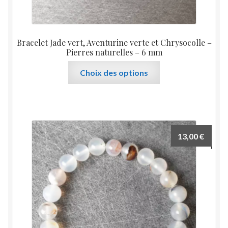
Bracelet Jade vert, Aventurine verte et Chrysocolle –
Pierres naturelles – 6 mm
Ce
Choix des options
produit
a
plusieurs
variations.
Les
13,00
€
options
peuvent
être
choisies
sur
la
page