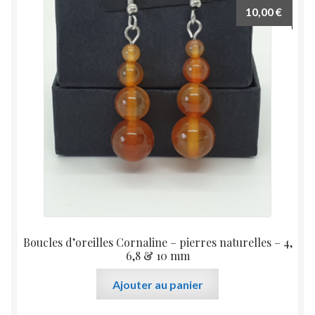
Les
10,00
€
options
peuvent
être
choisies
sur
la
page
du
produit
Boucles d’oreilles Cornaline – pierres naturelles – 4,
6,8 & 10 mm
Ajouter au panier